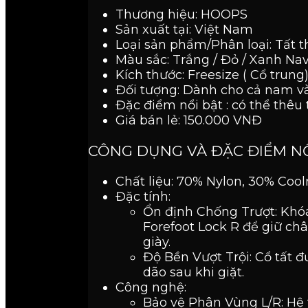
Thương hiệu: HOOPS
Sản xuất tại: Việt Nam
Loại sản phẩm/Phân loại: Tất
Màu sắc: Trắng / Đỏ / Xanh Na
Kích thước: Freesize ( Cổ trung
Đối tượng: Dành cho cả nam v
Đặc điểm nổi bật : có thể thêu 
Giá bán lẻ: 150.000 VNĐ
CÔNG DỤNG VÀ ĐẶC ĐIỂM N
Chất liệu: 70% Nylon, 30% Coo
Đặc tính:
Ổn định Chống Trượt: Khóa
Forefoot Lock R để giữ chân
giày.
Độ Bền Vượt Trội: Cổ tất đ
dão sau khi giặt.
Công nghệ:
Bảo vệ Phân Vùng L/R: Hệ