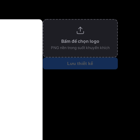
Bấm để chọn logo
PNG nền trong suốt khuyến khích
Lưu thiết kế