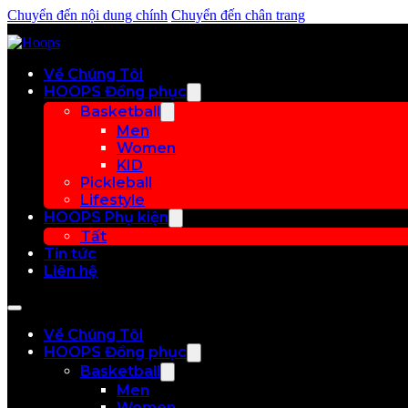
Chuyển đến nội dung chính
Chuyển đến chân trang
Về Chúng Tôi
HOOPS Đồng phục
Basketball
Men
Women
KID
Pickleball
Lifestyle
HOOPS Phụ kiện
Tất
Tin tức
Liên hệ
Về Chúng Tôi
HOOPS Đồng phục
Basketball
Men
Women