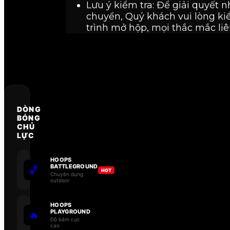
Lưu ý kiểm tra: Để giải quyết 
chuyển, Quý khách vui lòng kiể
trình mở hộp, mọi thắc mắc liê
DÒNG
BÓNG
CHỦ
LỰC
HOOPS
BATTLEGROUND
🏀
HOT
Chuyên dụng
outdoor
HOOPS
PLAYGROUND
🔥
Độ bám cực
cao