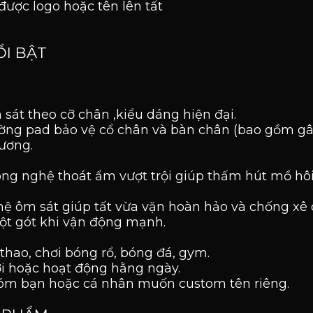
được logo hoặc tên lên tất
ỔI BẬT
 sát theo cỡ chân ,kiểu dáng hiện đại.
cường pad bảo vệ cổ chân và bàn chân (bao gồm g
ương.
ng nghệ thoát ẩm vượt trội giúp thấm hút mồ hôi
hệ ôm sát giúp tất vừa vặn hoàn hảo và chống xê 
tuột gót khi vận động mạnh.
thao, chơi bóng rổ, bóng đá, gym.
ơi hoặc hoạt động hằng ngày.
hóm bạn hoặc cá nhân muốn custom tên riêng.