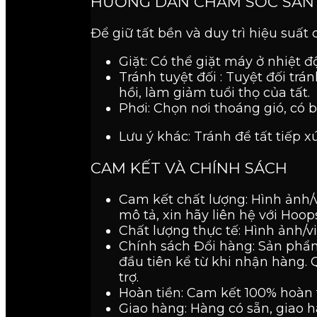
HƯỚNG DẪN CHĂM SÓC SẢN
Để giữ tất bền và duy trì hiệu suất 
Giặt: Có thể giặt máy ở nhiệt độ
Tránh tuyệt đối : Tuyệt đối trá
hồi, làm giảm tuổi thọ của tất.
Phơi: Chọn nơi thoáng gió, có 
Lưu ý khác: Tránh để tất tiếp 
CAM KẾT VÀ CHÍNH SÁCH
Cam kết chất lượng: Hình ảnh/
mô tả, xin hãy liên hệ với Hoo
Chất lượng thực tế: Hình ảnh/v
Chính sách Đổi hàng: Sản phẩm
đầu tiên kể từ khi nhận hàng. 
trợ.
Hoàn tiền: Cam kết 100% hoàn 
Giao hàng: Hàng có sẵn, giao 