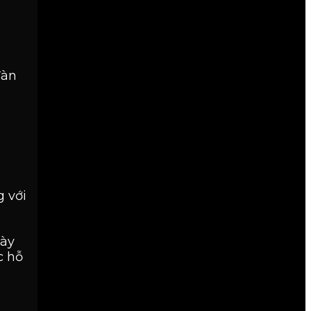
đàn
 với
gày
c hỗ