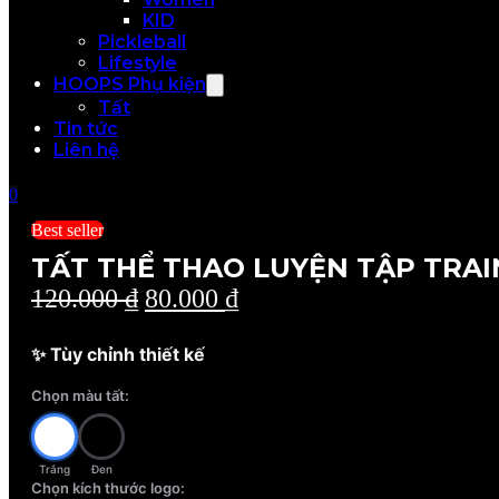
KID
Pickleball
Lifestyle
HOOPS Phụ kiện
Tất
Tin tức
Liên hệ
0
Best seller
TẤT THỂ THAO LUYỆN TẬP TRA
Giá
Giá
120.000
₫
80.000
₫
gốc
hiện
✨ Tùy chỉnh thiết kế
là:
tại
120.000 ₫.
là:
Chọn màu tất:
80.000 ₫.
Trắng
Đen
Chọn kích thước logo: