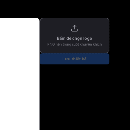
Bấm để chọn logo
PNG nền trong suốt khuyến khích
Lưu thiết kế