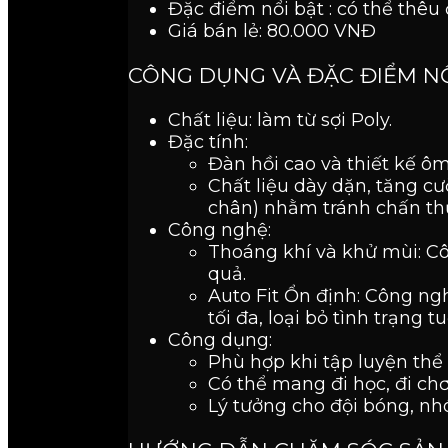
Đặc điểm nổi bật : có thể thêu 
Giá bán lẻ: 80.000 VNĐ
CÔNG DỤNG VÀ ĐẶC ĐIỂM N
Chất liệu: làm từ sợi Poly.
Đặc tính:
Đàn hồi cao và thiết kế ôm
Chất liệu dày dặn, tăng 
chân) nhằm tránh chấn th
Công nghệ:
Thoáng khí và khử mùi: Cô
quả.
Auto Fit Ổn định: Công ng
tối đa, loại bỏ tình trạng 
Công dụng:
Phù hợp khi tập luyện thể 
Có thể mang đi học, đi ch
Lý tưởng cho đội bóng, n