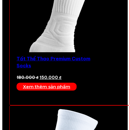
Tất Thể Thao Premium Custom
Socks
Giá
Giá
180.000
₫
150.000
₫
gốc
hiện
Xem thêm sản phẩm
là:
tại
180.000 ₫.
là:
150.000 ₫.