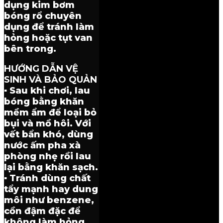
dụng kim bơm
bóng rổ chuyên
dụng để tránh làm
hỏng hoặc tụt van
bên trong.
HƯỚNG DẪN VỆ
SINH VÀ BẢO QUẢN
▪ Sau khi chơi, lau
bóng bằng khăn
mềm ẩm để loại bỏ
bụi và mồ hôi. Với
vết bẩn khó, dùng
nước ấm pha xà
phòng nhẹ rồi lau
lại bằng khăn sạch.
▪ Tránh dùng chất
tẩy mạnh hay dung
môi như benzene,
cồn đậm đặc để
không làm hỏng