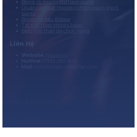
Bóng rổ Hoops Battleground
Quần combat Hoops compression short
pants
Bóng thi đấu Bdsea
Tất thể thao Hoops basic
Balo thể thao đa chức năng
Liên Hệ
Website:
hoops.vn
Hotline:
0935 280 900
Mail:
saleshoopsvn@gmail.com
Copyright © 2026 HOOPS