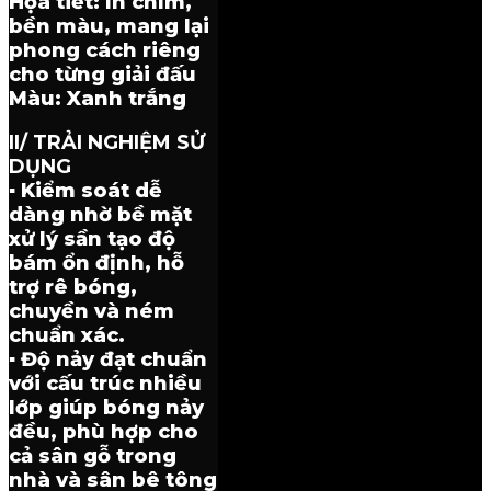
Họa tiết: In chìm,
bền màu, mang lại
phong cách riêng
cho từng giải đấu
Màu: Xanh trắng
II/ TRẢI NGHIỆM SỬ
DỤNG
▪ Kiểm soát dễ
dàng nhờ bề mặt
xử lý sần tạo độ
bám ổn định, hỗ
trợ rê bóng,
chuyền và ném
chuẩn xác.
▪ Độ nảy đạt chuẩn
với cấu trúc nhiều
lớp giúp bóng nảy
đều, phù hợp cho
cả sân gỗ trong
nhà và sân bê tông