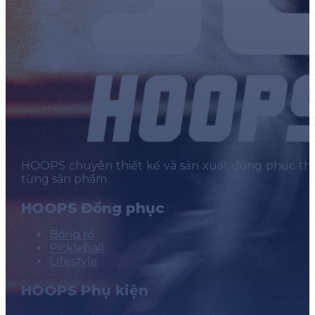
HOOPS chuyên thiết kế và sản xuất đồng phục thể t
từng sản phẩm.
HOOPS Đồng phục
Bóng rổ
Pickleball
Lifestyle
HOOPS Phụ kiện