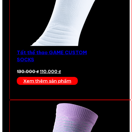
Tất thể thao GAME CUSTOM
SOCKS
Giá
Giá
130.000
₫
110.000
₫
gốc
hiện
Xem thêm sản phẩm
là:
tại
130.000 ₫.
là:
110.000 ₫.