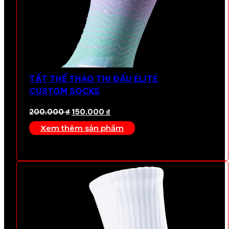
TẤT THỂ THAO THI ĐẤU ELITE
CUSTOM SOCKS
Giá
Giá
200.000
₫
150.000
₫
gốc
hiện
Xem thêm sản phẩm
là:
tại
200.000 ₫.
là:
150.000 ₫.