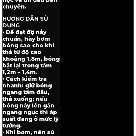
học và thi đấu bán
chuyên.
HƯỚNG DẪN SỬ
DỤNG
▪ Để đạt độ nảy
chuẩn, hãy bơm
bóng sao cho khi
thả từ độ cao
khoảng 1,8m, bóng
bật lại trong tầm
1,2m – 1,4m.
▪ Cách kiểm tra
nhanh: giữ bóng
ngang tầm đầu,
thả xuống; nếu
bóng nảy lên gần
ngang ngực thì áp
suất đang ở mức lý
tưởng.
▪ Khi bơm, nên sử