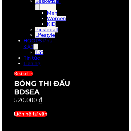
Basketball
Men
Women
KID
Pickleball
Lifestyle
HOOPS Phụ
kiện
Tất
Tin tức
Liên hệ
Best seller
BÓNG THI ĐẤU
BDSEA
520.000
₫
Liên hệ tư vấn