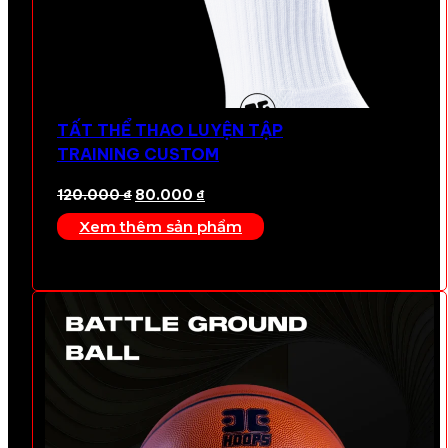
TẤT THỂ THAO LUYỆN TẬP
TRAINING CUSTOM
Giá
Giá
120.000
₫
80.000
₫
gốc
hiện
Xem thêm sản phẩm
là:
tại
120.000 ₫.
là:
80.000 ₫.