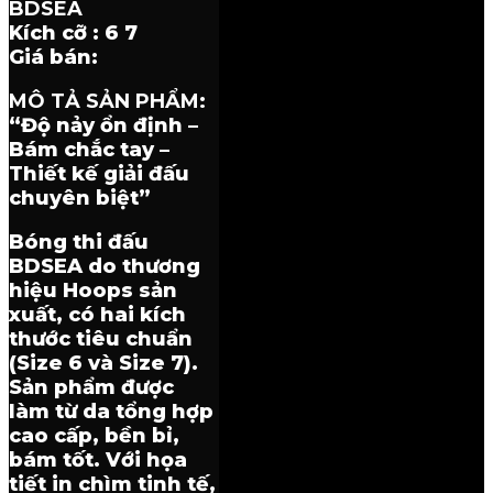
BDSEA
Kích cỡ : 6 7
Giá bán:
MÔ TẢ SẢN PHẨM:
“Độ nảy ổn định –
Bám chắc tay –
Thiết kế giải đấu
chuyên biệt”
Bóng thi đấu
BDSEA do thương
hiệu Hoops sản
xuất, có hai kích
thước tiêu chuẩn
(Size 6 và Size 7).
Sản phẩm được
làm từ da tổng hợp
cao cấp, bền bỉ,
bám tốt. Với họa
tiết in chìm tinh tế,