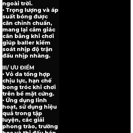
ngoài trời.
▪ Trọng lượng và áp
suất bóng được
căn chỉnh chuẩn,
mang lại cảm giác
cân bằng khi chơi
giúp baller kiểm
soát nhịp độ trận
đấu nhịp nhàng.
III/ ƯU ĐIỂM
▪ Vỏ da tổng hợp
chịu lực, hạn chế
bong tróc khi chơi
trên bề mặt cứng.
▪ Ứng dụng linh
hoạt, sử dụng hiệu
quả trong tập
luyện, các giải
phong trào, trường