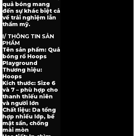
quả bóng mang
đến sự khác biệt cả
về trải nghiệm lẫn
thẩm mỹ.
I/ THÔNG TIN SẢN
PHẨM
Tên sản phẩm: Quả
bóng rổ Hoops
Playground
Thương hiệu:
Hoops
Kích thước: Size 6
và 7 – phù hợp cho
thanh thiếu niên
và người lớn
Chất liệu: Da tổng
hợp nhiều lớp, bề
mặt sần, chống
mài mòn