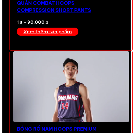
QUẦN COMBAT HOOPS
COMPRESSION SHORT PANTS
Khoảng
1
₫
–
90.000
₫
giá:
Xem thêm sản phẩm
từ
1 ₫
đến
90.000 ₫
BÓNG RỔ NAM HOOPS PREMIUM