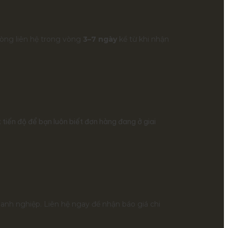
lòng liên hệ trong vòng
3–7 ngày
kể từ khi nhận
tiến độ để bạn luôn biết đơn hàng đang ở giai
anh nghiệp. Liên hệ ngay để nhận báo giá chi