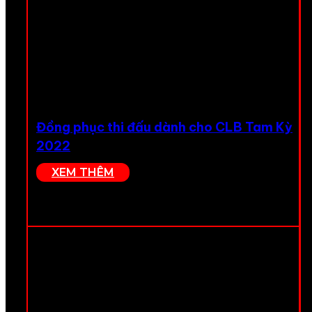
Đồng phục thi đấu dành cho CLB Tam Kỳ
2022
XEM THÊM