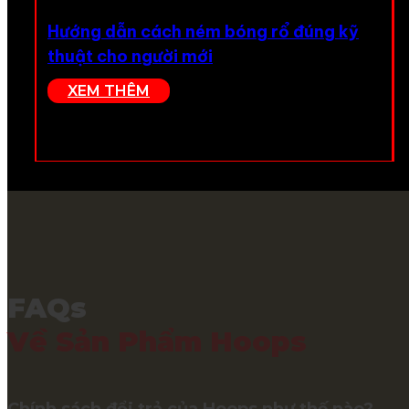
Hướng dẫn cách ném bóng rổ đúng kỹ
thuật cho người mới
XEM THÊM
FAQs
Về Sản Phẩm Hoops
Chính sách đổi trả của Hoops như thế nào?