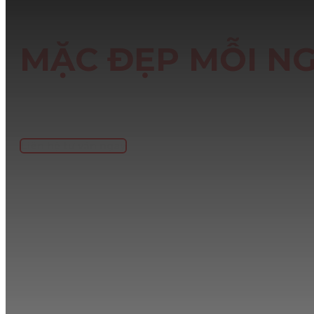
THIẾT KẾ RIÊNG
MẶC ĐẸP MỖI N
Không chỉ là đồ thi đấu – mà còn là outfit hằng ngày. Những mẫu á
form rộng thoải mái, dễ phối đồ, phù hợp từ đi chơi đến hoạt độ
vẫn chất theo cách rất riêng.
Liên hệ tư vấn ngay