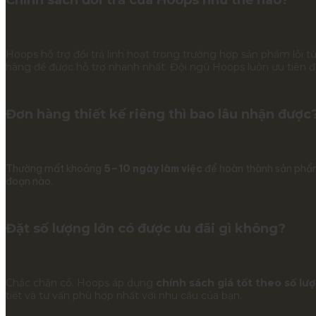
Hoops hỗ trợ đổi trả linh hoạt trong trường hợp sản phẩm lỗi 
hàng để được hỗ trợ nhanh nhất. Đội ngũ Hoops luôn ưu tiên đ
Đơn hàng thiết kế riêng thì bao lâu nhận được
Thường mất khoảng
5–10 ngày làm việc
để hoàn thành sản phẩm,
đoạn nào.
Đặt số lượng lớn có được ưu đãi gì không?
Chắc chắn có. Hoops áp dụng
chính sách giá tốt theo số lư
tiết và tư vấn phù hợp nhất với nhu cầu của bạn.