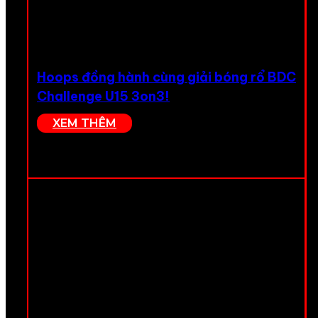
Hoops đồng hành cùng giải bóng rổ BDC
Challenge U15 3on3!
XEM THÊM