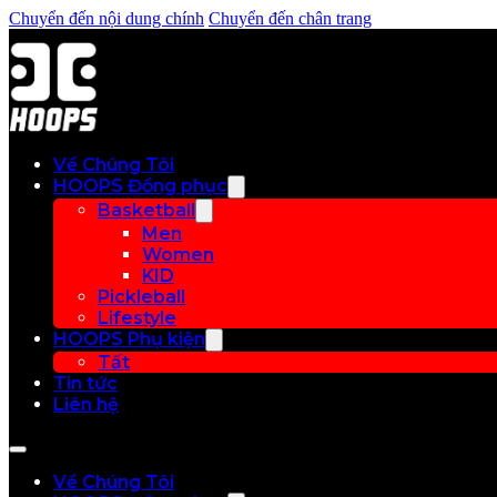
Chuyển đến nội dung chính
Chuyển đến chân trang
Về Chúng Tôi
HOOPS Đồng phục
Basketball
Men
Women
KID
Pickleball
Lifestyle
HOOPS Phụ kiện
Tất
Tin tức
Liên hệ
Về Chúng Tôi