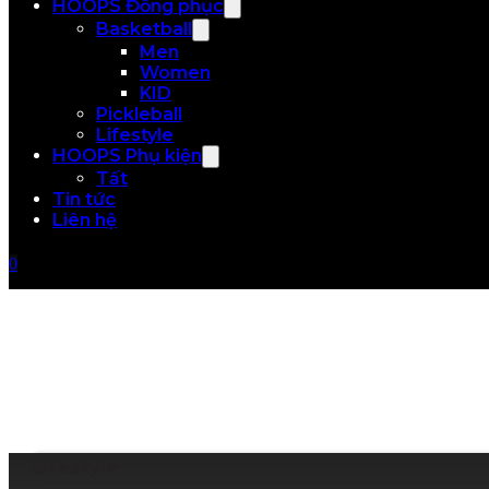
HOOPS Đồng phục
Basketball
Men
Women
KID
Pickleball
Lifestyle
HOOPS Phụ kiện
Tất
Tin tức
Liên hệ
0
Lifestyle