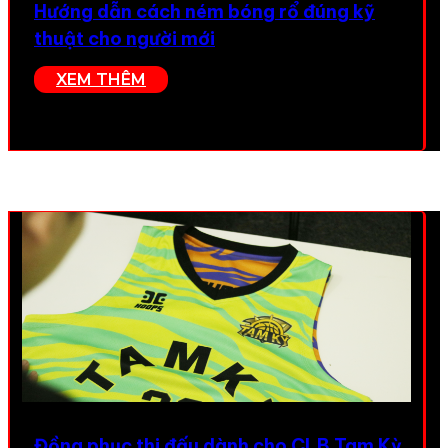
Hướng dẫn cách ném bóng rổ đúng kỹ
thuật cho người mới
XEM THÊM
Đồng phục thi đấu dành cho CLB Tam Kỳ