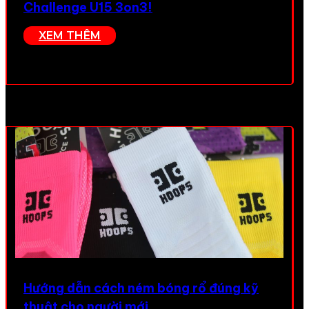
Challenge U15 3on3!
XEM THÊM
Hướng dẫn cách ném bóng rổ đúng kỹ
thuật cho người mới