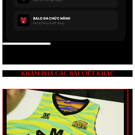
BALO ĐA CHỨC NĂNG
Đựng bóng & đồ dùng
KHÁM PHÁ CÁC BÀI VIẾT KHÁC