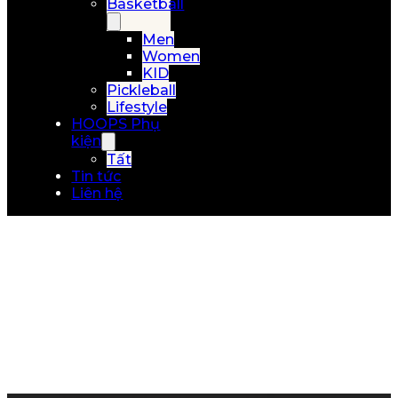
Basketball
Men
Women
KID
Pickleball
Lifestyle
HOOPS Phụ
kiện
Tất
Tin tức
Liên hệ