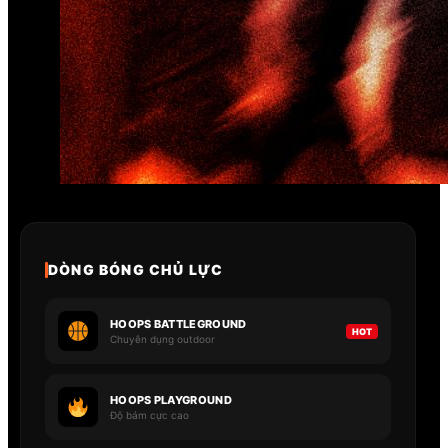
Tại sao lên lựa chọn chúng tôi
DÒNG BÓNG CHỦ LỰC
HOOPS BATTLEGROUND
HOT
Chuyên dụng outdoor
HOOPS PLAYGROUND
Độ bám cực cao