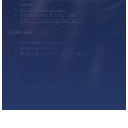
pants
Bóng thi đấu Bdsea
Tất thể thao Hoops basic
Balo thể thao đa chức năng
Liên Hệ
Website:
hoops.vn
Hotline:
0935 280 900
Mail:
saleshoopsvn@gmail.com
Copyright © 2026 HOOPS