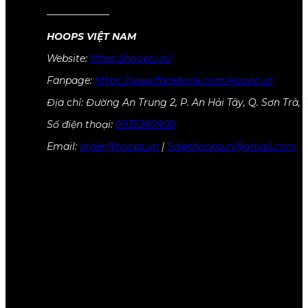
——————–
HOOPS VIỆT NAM
Website:
https://hoops.vn/
Fanpage:
https://www.facebook.com/Hoops.vn
Địa chỉ: Đường An Trung 2, P. An Hải Tây, Q. Sơn Tr
Số điện thoại:
0935280900
Email:
order@hoops.vn
|
Saleshoopsvn@gmail.com