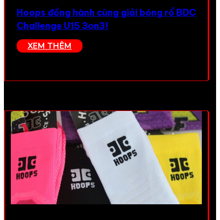
Hoops đồng hành cùng giải bóng rổ BDC
Challenge U15 3on3!
XEM THÊM