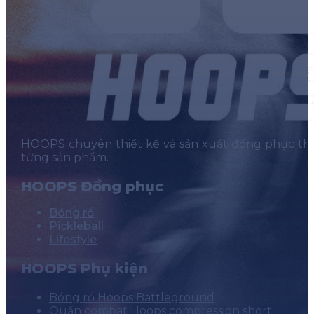
HOOPS chuyên thiết kế và sản xuất đồng phục thể t
từng sản phẩm.
HOOPS Đồng phục
Bóng rổ
Pickleball
Lifestyle
HOOPS Phụ kiện
Bóng rổ Hoops Battleground
Quần combat Hoops compression short