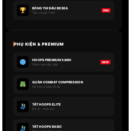
BÓNG THI ĐẤU BDSEA
PRO
Tiêu chuẩn FIBA
PHỤ KIỆN & PREMIUM
HOOPS PREMIUM XANH
NEW
Phiên bản đặc biệt
QUẦN COMBAT COMPRESSION
Hỗ trợ cơ bắp tối đa
TẤT HOOPS ELITE
Êm ái - Khử mùi
TẤT HOOPS BASIC
Bền bỉ cho tập luyện