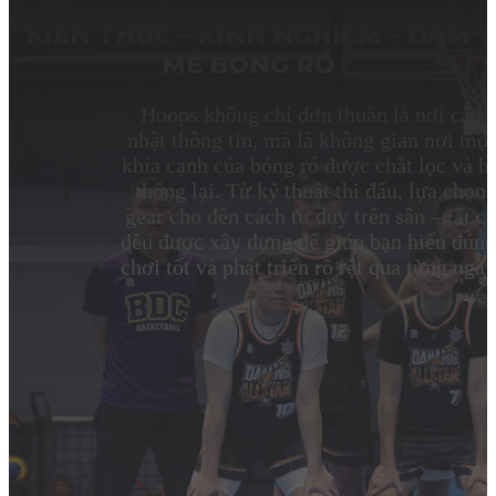
HOOPS - Viết Tiếp Đam Mê Bóng Rổ
KIẾN THỨC – KINH NGHIỆM – ĐAM
MÊ BÓNG RỔ
Hoops không chỉ đơn thuần là nơi cập
nhật thông tin, mà là không gian nơi mọi
khía cạnh của bóng rổ được chắt lọc và h
thống lại. Từ kỹ thuật thi đấu, lựa chọn
gear cho đến cách tư duy trên sân – tất c
đều được xây dựng để giúp bạn hiểu đúng
chơi tốt và phát triển rõ rệt qua từng ngày