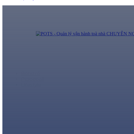
HOOPS chuyên thiết kế và sản xuất đồng phục thể t
từng sản phẩm.
HOOPS Đồng phục
Bóng rổ
Pickleball
Lifestyle
HOOPS Phụ kiện
Bóng rổ Hoops Battleground
Quần combat Hoops compression short pants
Bóng thi đấu Bdsea
Tất thể thao Hoops basic
Balo thể thao đa chức năng