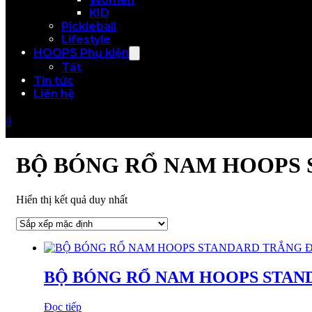
KID
Pickleball
Lifestyle
HOOPS Phụ kiện
Tất
Tin tức
Liên hệ
0
BỘ BÓNG RỔ NAM HOOPS
Hiển thị kết quả duy nhất
BỘ BÓNG RỔ NAM HOOPS STAN
Đọc tiếp