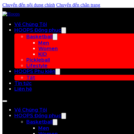
Chuyển đến nội dung chính
Chuyển đến chân trang
Về Chúng Tôi
HOOPS Đồng phục
Basketball
Men
Women
KID
Pickleball
Lifestyle
HOOPS Phụ kiện
Tất
Tin tức
Liên hệ
Về Chúng Tôi
HOOPS Đồng phục
Basketball
Men
Women