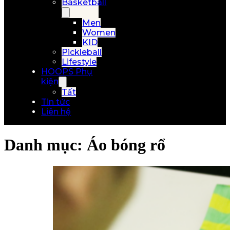
Basketball
Men
Women
KID
Pickleball
Lifestyle
HOOPS Phụ
kiện
Tất
Tin tức
Liên hệ
Danh mục:
Áo bóng rổ