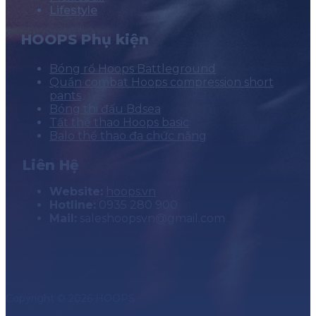
Lifestyle
HOOPS Phụ kiện
Bóng rổ Hoops Battleground
Quần combat Hoops compression short
pants
Bóng thi đấu Bdsea
Tất thể thao Hoops basic
Balo thể thao đa chức năng
Liên Hệ
Website:
hoops.vn
Hotline:
0935 280 900
Mail:
saleshoopsvn@gmail.com
Copyright © 2026 HOOPS